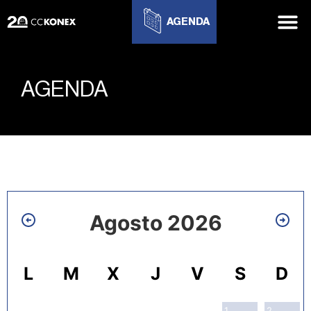
AGENDA
AGENDA
Agosto 2026
L
M
X
J
V
S
D
1
2