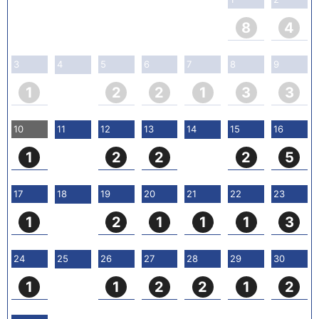
8
4
3
4
5
6
7
8
9
1
2
2
1
3
3
10
11
12
13
14
15
16
1
2
2
2
5
17
18
19
20
21
22
23
1
2
1
1
1
3
24
25
26
27
28
29
30
1
1
2
2
1
2