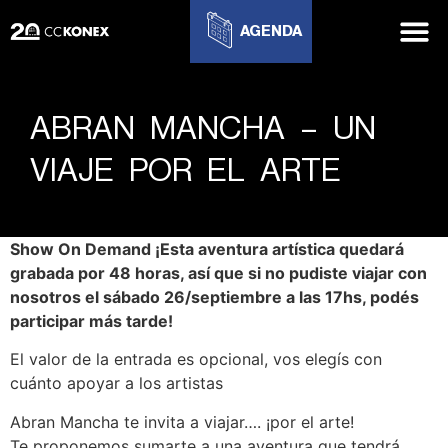
AGENDA
ABRAN MANCHA – UN
VIAJE POR EL ARTE
Show On Demand ¡Esta aventura artística quedará
grabada por 48 horas, así que si no pudiste viajar con
nosotros el sábado 26/septiembre a las 17hs, podés
participar más tarde!
El valor de la entrada es opcional, vos elegís con
cuánto apoyar a los artistas
Abran Mancha te invita a viajar…. ¡por el arte!
Te proponemos sumarte a una aventura que tendrá