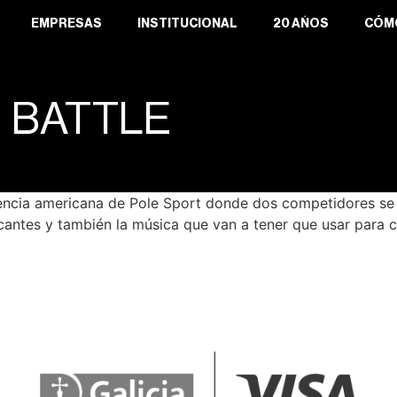
EMPRESAS
INSTITUCIONAL
20 AÑOS
CÓM
 BATTLE
cia americana de Pole Sport donde dos competidores se en
ncantes y también la música que van a tener que usar para 