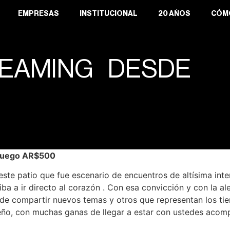
EMPRESAS
INSTITUCIONAL
20 AÑOS
CÓM
REAMING DESDE
, luego AR$500
ste patio que fue escenario de encuentros de altísima int
a a ir directo al corazón . Con esa convicción y con la ale
de compartir nuevos temas y otros que representan los t
rteño, con muchas ganas de llegar a estar con ustedes ac