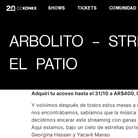
SHOWS
TICKETS
COMUNIDAD
ARBOLITO – ST
EL PATIO
Adquirí tu acceso hasta el 31/10 a AR$400
Y volvimos después de todos estos meses a e
nos encontrábamos, sabíamos que la música ib
decidimos encarar este streaming con ganas 
Aqui estamos, bajo un cielo de estrellas po
Georgina Hassan y Yacaré Manso