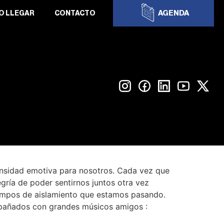
AGENDA
O LLEGAR
CONTACTO
ensidad emotiva para nosotros. Cada vez que
gría de poder sentirnos juntos otra vez
iempos de aislamiento que estamos pasando.
ompañados con grandes músicos amigos :