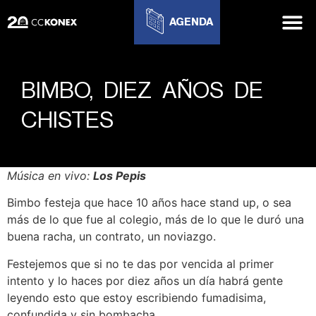
AGENDA
BIMBO, DIEZ AÑOS DE
CHISTES
Música en vivo:
Los Pepis
Bimbo festeja que hace 10 años hace stand up, o sea
más de lo que fue al colegio, más de lo que le duró una
buena racha, un contrato, un noviazgo.
Festejemos que si no te das por vencida al primer
intento y lo haces por diez años un día habrá gente
leyendo esto que estoy escribiendo fumadisima,
confundida y sin bombacha.