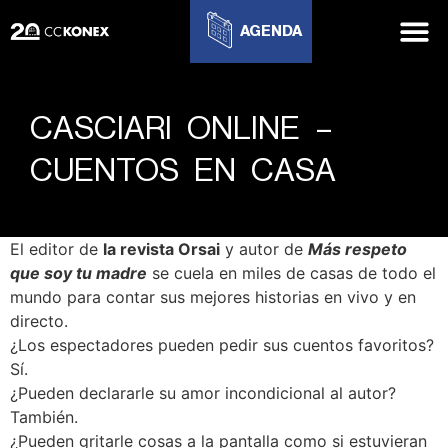
AGENDA
CASCIARI ONLINE –
CUENTOS EN CASA
El editor de
la revista Orsai
y autor de
Más respeto
que soy tu madre
se cuela en miles de casas de todo el
mundo para contar sus mejores historias en vivo y en
directo.
¿Los espectadores pueden pedir sus cuentos favoritos?
Sí.
¿Pueden declararle su amor incondicional al autor?
También.
¿Pueden gritarle cosas a la pantalla como si estuvieran