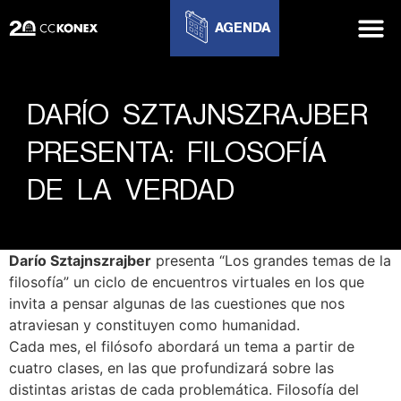
AGENDA
DARÍO SZTAJNSZRAJBER
PRESENTA: FILOSOFÍA
DE LA VERDAD
Darío Sztajnszrajber
presenta “Los grandes temas de la
filosofía” un ciclo de encuentros virtuales en los que
invita a pensar algunas de las cuestiones que nos
atraviesan y constituyen como humanidad.
Cada mes, el filósofo abordará un tema a partir de
cuatro clases, en las que profundizará sobre las
distintas aristas de cada problemática. Filosofía del