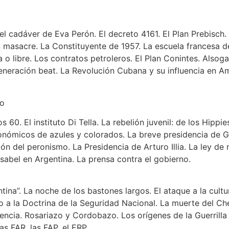
el cadáver de Eva Perón. El decreto 4161. El Plan Prebisch. 
n masacre. La Constituyente de 1957. La escuela francesa de
a o libre. Los contratos petroleros. El Plan Conintes. Alsoga
generación beat. La Revolución Cubana y su influencia en Am
ro
os 60. El instituto Di Tella. La rebelión juvenil: de los Hipp
conómicos de azules y colorados. La breve presidencia de G
ón del peronismo. La Presidencia de Arturo Illia. La ley de m
sabel en Argentina. La prensa contra el gobierno.
ina”. La noche de los bastones largos. El ataque a la cult
 a la Doctrina de la Seguridad Nacional. La muerte del Che en
encia. Rosariazo y Cordobazo. Los orígenes de la Guerrilla
s FAR, las FAP, el ERP.