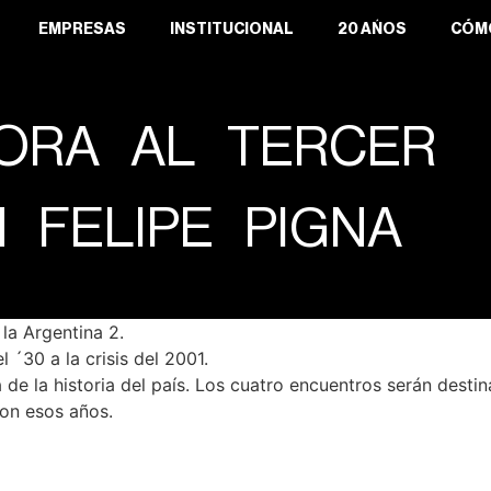
EMPRESAS
INSTITUCIONAL
20 AÑOS
CÓM
DORA AL TERCER
 FELIPE PIGNA
 la Argentina 2.
l ´30 a la crisis del 2001.
 de la historia del país. Los cuatro encuentros serán destin
ron esos años.