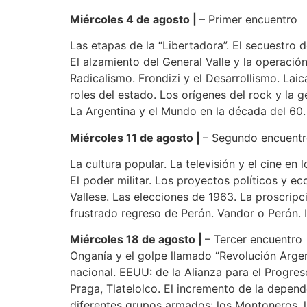
Miércoles 4 de agosto |
– Primer encuentro
Las etapas de la “Libertadora”. El secuestro d
El alzamiento del General Valle y la operació
Radicalismo. Frondizi y el Desarrollismo. Laic
roles del estado. Los orígenes del rock y la 
La Argentina y el Mundo en la década del 60.
Miércoles 11 de agosto |
– Segundo encuent
La cultura popular. La televisión y el cine en l
El poder militar. Los proyectos políticos y e
Vallese. Las elecciones de 1963. La proscripci
frustrado regreso de Perón. Vandor o Perón. I
Miércoles 18 de agosto |
– Tercer encuentro
Onganía y el golpe llamado “Revolución Argent
nacional. EEUU: de la Alianza para el Progreso
Praga, Tlatelolco. El incremento de la depend
diferentes grupos armados: los Montoneros, la