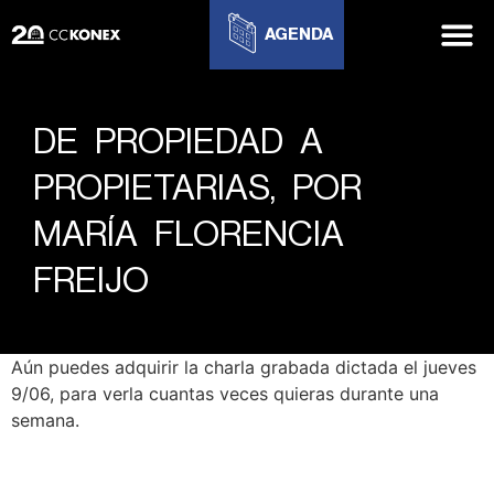
AGENDA
DE PROPIEDAD A
PROPIETARIAS, POR
MARÍA FLORENCIA
FREIJO
Aún puedes adquirir la charla grabada dictada el jueves
9/06, para verla cuantas veces quieras durante una
semana.