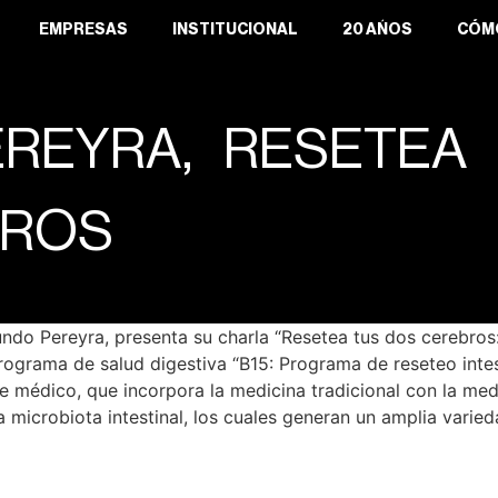
EMPRESAS
INSTITUCIONAL
20 AÑOS
CÓM
EREYRA, RESETEA
BROS
do Pereyra, presenta su charla “Resetea tus dos cerebros:
rograma de salud digestiva “B15: Programa de reseteo intest
e médico, que incorpora la medicina tradicional con la medi
la microbiota intestinal, los cuales generan un amplia vari