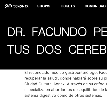
SHOWS
TICKETS
COMUNIDAD
DR. FACUNDO P
TUS DOS CERE
El reconocido médico gastroenterólogo, Facun
recuperar la salud”, donde hablará sobre su p
Ciudad Cultural Konex. A través de su enfoqu
especializa en abordar los desequilibrios de 
sistema digestivo como de otros sistemas.