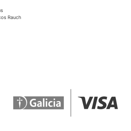
us
rcos Rauch