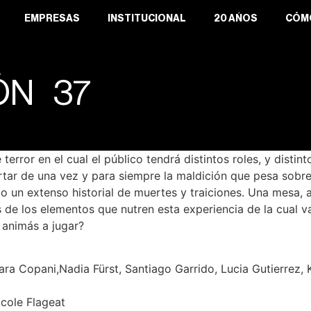
EMPRESAS
INSTITUCIONAL
20 AÑOS
CÓM
ÓN 37
terror en el cual el público tendrá distintos roles, y dist
rtar de una vez y para siempre la maldición que pesa sobre
o un extenso historial de muertes y traiciones. Una mesa, a
 de los elementos que nutren esta experiencia de la cual 
 animás a jugar?
ara Copani,Nadia Fürst, Santiago Garrido, Lucia Gutierrez, 
icole Flageat