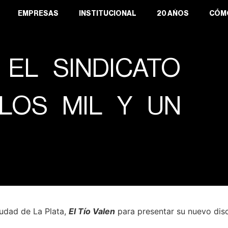
EMPRESAS
INSTITUCIONAL
20 AÑOS
CÓM
 EL SINDICATO
LOS MIL Y UN
iudad de La Plata,
El Tío Valen
para presentar su nuevo di