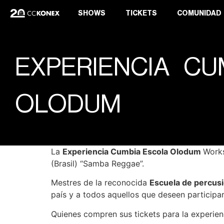
SHOWS
TICKETS
COMUNIDAD
EXPERIENCIA CU
OLODUM
La
Experiencia Cumbia Escola Olodum
Works
(Brasil) “Samba Reggae”.
Mestres de la reconocida
Escuela de percus
país y a todos aquellos que deseen participar
Quienes compren sus tickets para la experie