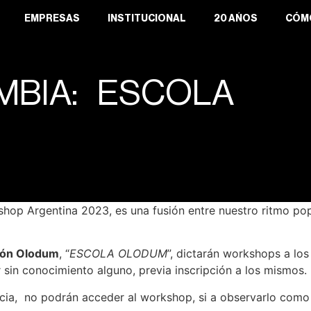
EMPRESAS
INSTITUCIONAL
20 AÑOS
CÓM
MBIA: ESCOLA
hop Argentina 2023, es una fusión entre nuestro ritmo popu
ión Olodum
, “
ESCOLA OLODUM
”, dictarán workshops a los
 sin conocimiento alguno, previa inscripción a los mismos.
ncia, no podrán acceder al workshop, si a observarlo como