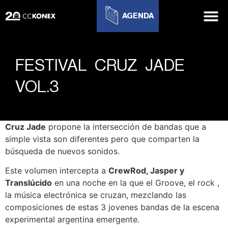
AGENDA
FESTIVAL CRUZ JADE
VOL.3
Cruz Jade
propone la intersección de bandas que a
simple vista son diferentes pero que comparten la
búsqueda de nuevos sonidos.
Este volumen intercepta a
CrewRod, Jasper y
Translúcido
en una noche en la que el Groove, el rock ,
la música electrónica se cruzan, mezclando las
composiciones de estas 3 jovenes bandas de la escena
experimental argentina emergente.