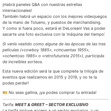
¡Habrá paneles Q&A con nuestras estrellas
internacionales!
También habrá un espacio con los mejores videojuegos
de la mano de Tolueno, y puestos de merchandising.
Y como si fuera poco, estará el DeLorean! Vas a poder
sacarte una foto exclusiva con la ‘máquina del tiempo’.
Si venís vestido como alguna de las épocas de las tres
películas («cowboy 1885», «cincuentas 1955»,
«ochentoso 1985» o «retrofuturista 2015»), participás
de increíbles sorteos.
Esta nueva edición será la que complete la trilogía de
eventos que realizamos en 2015 y 2019, y no te la
podes perder!
🎫️
No seas gallina, ¡ya podes comprar tu entrada!
Tarifa:
MEET & GREET – SECTOR EXCLUSIVO
La tarifa incluye acceso a un sector exclusivo, y un