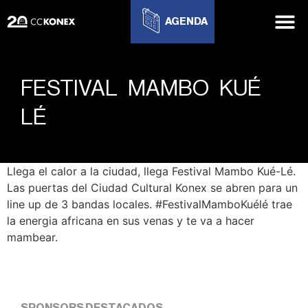
AGENDA
FESTIVAL MAMBO KUÉ
LÉ
Llega el calor a la ciudad, llega Festival Mambo Kué-Lé.
Las puertas del Ciudad Cultural Konex se abren para un
line up de 3 bandas locales. #FestivalMamboKuélé trae
la energia africana en sus venas y te va a hacer
mambear.