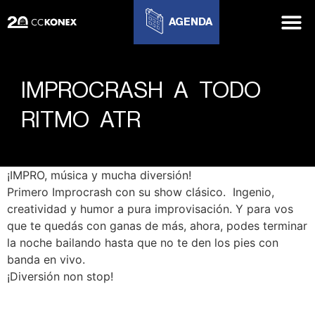
AGENDA
IMPROCRASH A TODO
RITMO ATR
¡IMPRO, música y mucha diversión!
Primero Improcrash con su show clásico. Ingenio,
creatividad y humor a pura improvisación. Y para vos
que te quedás con ganas de más, ahora, podes terminar
la noche bailando hasta que no te den los pies con
banda en vivo.
¡Diversión non stop!