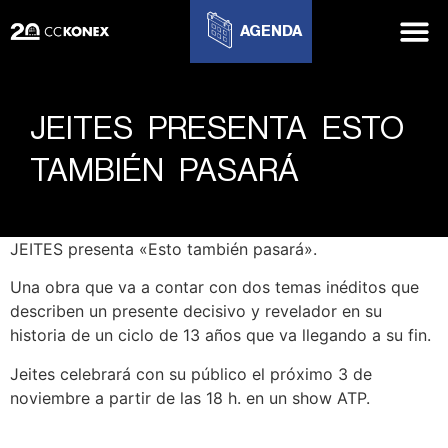
AGENDA
JEITES PRESENTA ESTO
TAMBIÉN PASARÁ
JEITES presenta «Esto también pasará».
Una obra que va a contar con dos temas inéditos que
describen un presente decisivo y revelador en su
historia de un ciclo de 13 años que va llegando a su fin.
Jeites celebrará con su público el próximo 3 de
noviembre a partir de las 18 h. en un show ATP.