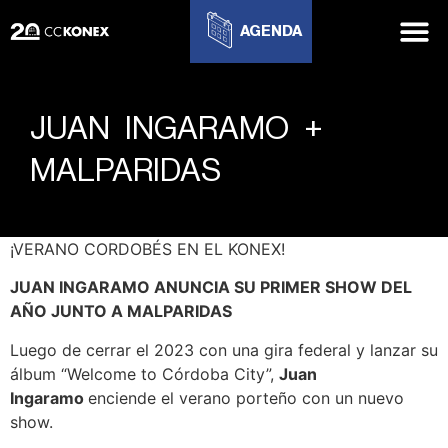
AGENDA
JUAN INGARAMO +
MALPARIDAS
¡VERANO CORDOBÉS EN EL KONEX!
JUAN INGARAMO
ANUNCIA SU PRIMER SHOW DEL
AÑO JUNTO A MALPARIDAS
Luego de cerrar el 2023 con una gira federal y lanzar su
álbum “Welcome to Córdoba City”,
Juan
Ingaramo
enciende el verano porteño con un nuevo
show.