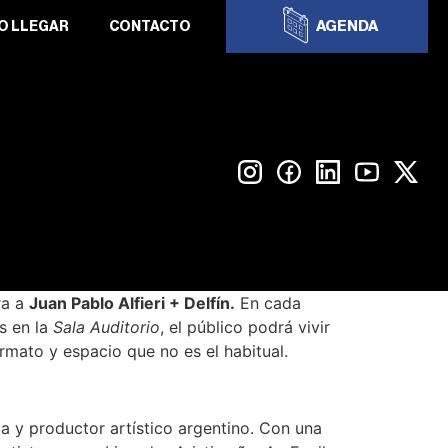
AGENDA
O LLEGAR
CONTACTO
ra a
Juan Pablo Alfieri + Delfín.
En cada
s en la
Sala Auditorio
, el público podrá vivir
ormato y espacio que no es el habitual.
a y productor artístico argentino. Con una