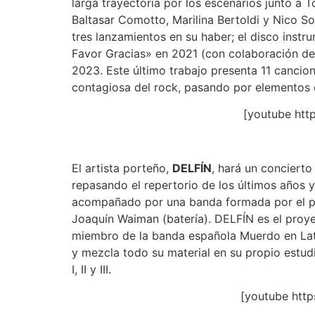
larga trayectoria por los escenarios junto a
Baltasar Comotto, Marilina Bertoldi y Nico S
tres lanzamientos en su haber; el disco instr
Favor Gracias» en 2021 (con colaboración de 
2023. Este último trabajo presenta 11 cancio
contagiosa del rock, pasando por elementos d
[youtube ht
El artista porteño,
DELFÍN
, hará un conciert
repasando el repertorio de los últimos años
acompañado por una banda formada por el prop
Joaquín Waiman (batería). DELFÍN es el proyec
miembro de la banda española Muerdo en Lati
y mezcla todo su material en su propio estudi
I, II y III.
[youtube ht