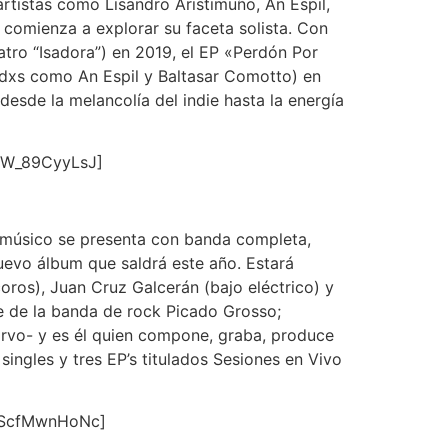
rtistas como Lisandro Aristimuño, An Espil,
 comienza a explorar su faceta solista. Con
atro “Isadora”) en 2019, el EP «Perdón Por
tadxs como An Espil y Baltasar Comotto) en
esde la melancolía del indie hasta la energía
cW_89CyyLsJ]
l músico se presenta con banda completa,
uevo álbum que saldrá este año. Estará
ros), Juan Cruz Galcerán (bajo eléctrico) y
te de la banda de rock Picado Grosso;
arvo- y es él quien compone, graba, produce
ingles y tres EP’s titulados Sesiones en Vivo
DScfMwnHoNc]