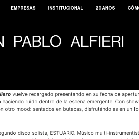
EMPRESAS
INSTITUCIONAL
20 AÑOS
CÓM
N PABLO ALFIERI
llero
vuelve recargado presentando en su fecha de apertu
n haciendo ruido dentro de la escena emergente. Con show
 en otro mood: sentados en butacas, disfrutándolas en un f
gundo disco solista, ESTUARIO. Músico multi-instrumentist