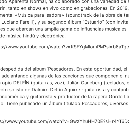
 Todo Aparenta Normal, ha colaborado con una variedad de a
orin, tanto en shows en vivo como en grabaciones. En 2019,
umental «Música para Isadora» (soundtrack de la obra de te
Luciano Farelli), y su segundo álbum “Estuario” (con invi
nes que abarcan una amplia gama de influencias musicales, d
e música hindú y electrónica.
tps://www.youtube.com/watch?v=KSFYgMIomPM?si=b6aTg
o despedida del álbum ‘Pescadores’. En esta oportunidad, e
 y adelantando algunas de las canciones que componen el n
io DELFÍN (guitarras, voz), Julián Gancberg (teclados, co
to solista de Dalmiro Delfín Aguirre -guitarrista y cantan
noamérica y guitarrista y productor de la rapera Gordo L
o. Tiene publicado un álbum titulado Pescadores, diversos s
tps://www.youtube.com/watch?v=GwzYhuHH70E?si=r4Yf6