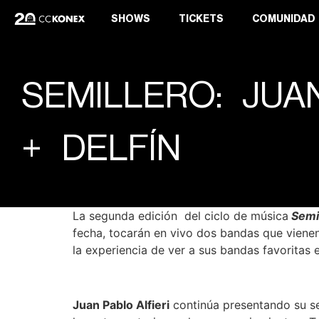
SHOWS
TICKETS
COMUNIDAD
SEMILLERO: JUA
+ DELFÍN
La segunda edición del ciclo de música
Semi
fecha, tocarán en vivo dos bandas que viene
la experiencia de ver a sus bandas favoritas
Juan Pablo Alfieri
continúa presentando su se