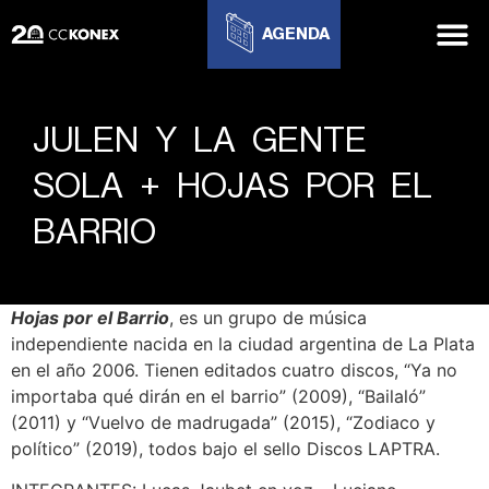
AGENDA
JULEN Y LA GENTE
SOLA + HOJAS POR EL
BARRIO
Hojas por el Barrio
, es un grupo de música
independiente nacida en la ciudad argentina de La Plata
en el año 2006. Tienen editados cuatro discos, “Ya no
importaba qué dirán en el barrio” (2009), “Bailaló”
(2011) y “Vuelvo de madrugada” (2015), “Zodiaco y
político” (2019), todos bajo el sello Discos LAPTRA.