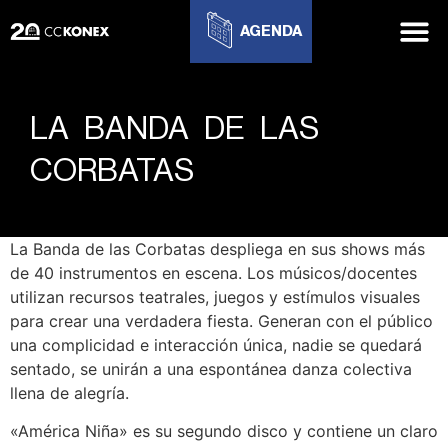
AGENDA
LA BANDA DE LAS
CORBATAS
La Banda de las Corbatas despliega en sus shows más
de 40 instrumentos en escena. Los músicos/docentes
utilizan recursos teatrales, juegos y estímulos visuales
para crear una verdadera fiesta. Generan con el público
una complicidad e interacción única, nadie se quedará
sentado, se unirán a una espontánea danza colectiva
llena de alegría.
«América Niña» es su segundo disco y contiene un claro