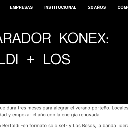
EMPRESAS
INSTITUCIONAL
20 AÑOS
CÓM
ARADOR KONEX:
LDI + LOS
que dura tres meses para alegrar el verano porteño. Locale
udad y empezar el año con la energía renovada.
a Bertoldi -en formato solo set- y Los Besos, la banda lid