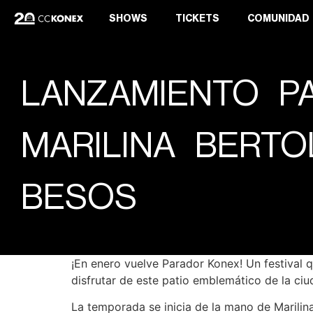
SHOWS
TICKETS
COMUNIDAD
LANZAMIENTO P
MARILINA BERTO
BESOS
¡En enero vuelve Parador Konex! Un festival 
disfrutar de este patio emblemático de la ci
La temporada se inicia de la mano de Marilin