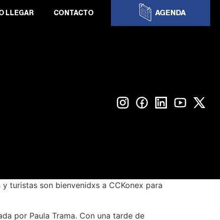
AGENDA
O LLEGAR
CONTACTO
s y turistas son bienvenidxs a CCKonex para
erada por Paula Trama. Con una tarde de