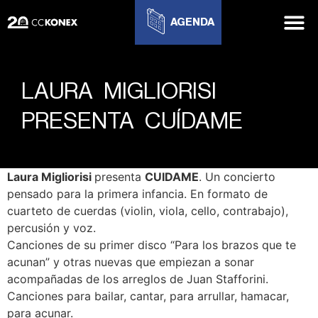
AGENDA
LAURA MIGLIORISI
PRESENTA CUÍDAME
Laura Migliorisi
presenta
CUIDAME
. Un concierto
pensado para la primera infancia. En formato de
cuarteto de cuerdas (violin, viola, cello, contrabajo),
percusión y voz.
Canciones de su primer disco “Para los brazos que te
acunan” y otras nuevas que empiezan a sonar
acompañadas de los arreglos de Juan Stafforini.
Canciones para bailar, cantar, para arrullar, hamacar,
para acunar.