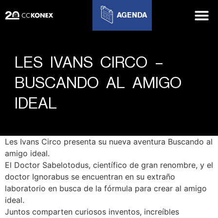
AGENDA
LES IVANS CIRCO –
BUSCANDO AL AMIGO
IDEAL
Les Ivans Circo presenta su nueva aventura Buscando al
amigo ideal.
El Doctor Sabelotodus, científico de gran renombre, y el
doctor Ignorabus se encuentran en su extraño
laboratorio en busca de la fórmula para crear al amigo
ideal.
Juntos comparten curiosos inventos, increíbles