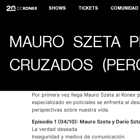
SHOWS
TICKETS
COMUNIDAD
MAURO SZETA P
CRUZADOS (PER
Por primera vez llega Mauro Szeta al Konex 
especializado en policiales se enfrenta al de
perspectivas sobre nuestra vida.
Episodio 1 (04/10): Mauro Szeta y Darío Szt
La verdad deseada
Inseguridad y medios de comunicación