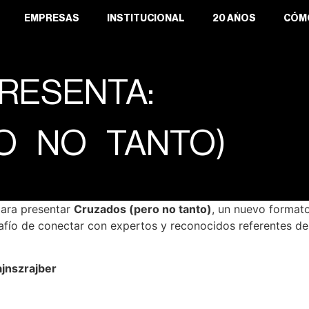
EMPRESAS
INSTITUCIONAL
20 AÑOS
CÓM
RESENTA:
O NO TANTO)
para presentar
Cruzados (pero no tanto)
, un nuevo formato
safío de conectar con expertos y reconocidos referentes de 
ajnszrajber