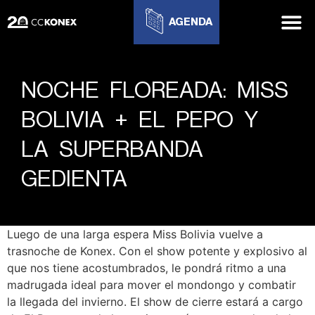
AGENDA
NOCHE FLOREADA: MISS
BOLIVIA + EL PEPO Y
LA SUPERBANDA
GEDIENTA
Luego de una larga espera Miss Bolivia vuelve a
trasnoche de Konex. Con el show potente y explosivo al
que nos tiene acostumbrados, le pondrá ritmo a una
madrugada ideal para mover el mondongo y combatir
la llegada del invierno. El show de cierre estará a cargo