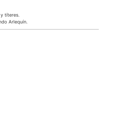
 títeres.
ndo Arlequín.