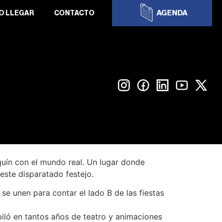
AGENDA
O LLEGAR
CONTACTO
quín con el mundo real. Un lugar donde
este disparatado festejo.
 se unen para contar el lado B de las fiestas
piló en tantos años de teatro y animaciones