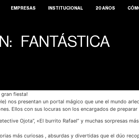
EMPRESAS
INSTITUCIONAL
20 AÑOS
CÓM
: FANTÁSTICA
gran fiesta!
Lele) nos presentan un portal mágico que une el mundo arle
ones. Ellos con sus locuras son los encargados de preparar 
etective Ojota”, «El burrito Rafael” y muchas sorpresas más
orias más curiosas , absurdas y divertidas que el dúo reco