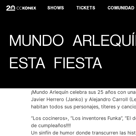
SHOWS
TICKETS
COMUNIDAD
MUNDO ARLEQUÍN
ESTA FIESTA
¡Mundo Arlequín celebra sus 25 años con una 
Javier Herrero (Janko) y Alejandro Carroll (
habitan todos sus personajes, títeres y canci
“Los cocineros», “Los inventores Funka”, “El d
de cumpleaños!!!!
Un sinfín de humor donde transcurren las hist