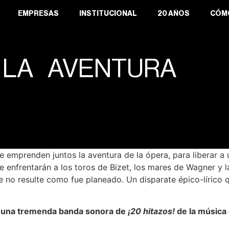
EMPRESAS
INSTITUCIONAL
20 AÑOS
CÓM
 LA AVENTURA
pe emprenden juntos la aventura de la ópera, para liberar a
 enfrentarán a los toros de Bizet, los mares de Wagner y l
e no resulte como fue planeado. Un disparate épico-lírico qu
on una tremenda banda sonora de
¡20 hitazos!
de la música