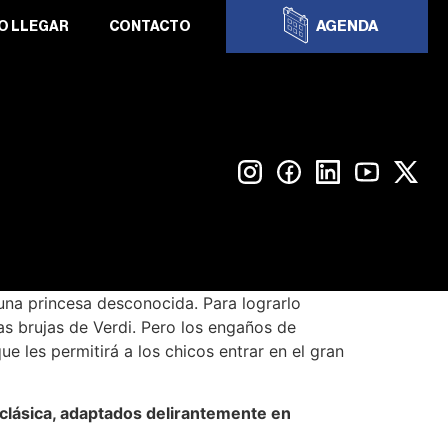
AGENDA
O LLEGAR
CONTACTO
 una princesa desconocida. Para lograrlo
as brujas de Verdi. Pero los engaños de
e les permitirá a los chicos entrar en el gran
 clásica, adaptados delirantemente en