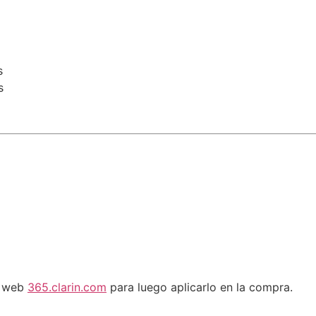
s
s
a web
365.clarin.com
para luego aplicarlo en la compra.