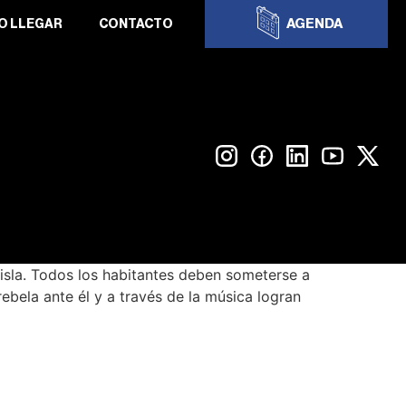
AGENDA
O LLEGAR
CONTACTO
isla. Todos los habitantes deben someterse a
rebela ante él y a través de la música logran