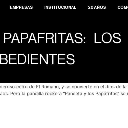
EMPRESAS
INSTITUCIONAL
20 AÑOS
CÓM
PAPAFRITAS: LOS
BEDIENTES
eroso cetro de El Rumano, y se convierte en el dios de la 
aos. Pero la pandilla rockera “Panceta y los Papafritas” se 