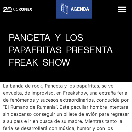
AGENDA
PANCETA Y LOS
PAPAFRITAS PRESENTA
FREAK SHOW
La banda de rock, Panceta y los papafritas, se ve
envuelta, de improviso, en Freakshow, una extraña feria
de fenómenos y sucesos extraordinarios, conducida por
“El Rumano de Rumanía”. Este peculiar hombre intentará
sin descanso conseguir un billete de avión para regresar
a su país e ir en busca de su madre. Mientras tanto la
feria se desarrollará con música, humor y con los