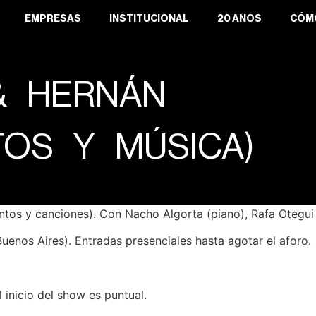
EMPRESAS
INSTITUCIONAL
20 AÑOS
CÓM
& HERNÁN
TOS Y MÚSICA)
tos y canciones). Con Nacho Algorta (piano), Rafa Otegui (
uenos Aires). Entradas presenciales hasta agotar el aforo.
 inicio del show es puntual.