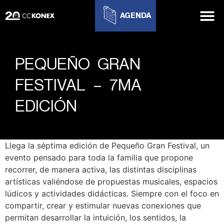
AGENDA
PEQUEÑO GRAN
FESTIVAL – 7MA
EDICIÓN
Llega la séptima edición de Pequeño Gran Festival, un
evento pensado para toda la familia que propone
recorrer, de manera activa, las distintas disciplinas
artísticas valiéndose de propuestas musicales, espacios
lúdicos y actividades didácticas. Siempre con el foco en
compartir, crear y estimular nuevas conexiones que
permitan desarrollar la intuición, los sentidos, la