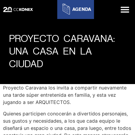
AGENDA
PROYECTO CARAVANA:
UNA CASA EN LA
CIUDAD
Proyecto Caravana los invita a compartir nuevamente
una tarde súper entretenida en familia, y esta vez
jugando a ser ARQUITECTOS.
Quienes participen conocerán a divertidos personajes,
sus gustos y necesidades, a los que cada equipo le
diseñará un espacio o una casa, para luego, entre todos