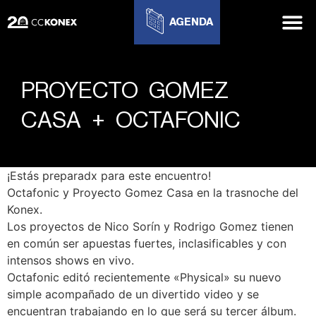
AGENDA
PROYECTO GOMEZ
CASA + OCTAFONIC
¡Estás preparadx para este encuentro!
Octafonic y Proyecto Gomez Casa en la trasnoche del
Konex.
Los proyectos de Nico Sorín y Rodrigo Gomez tienen
en común ser apuestas fuertes, inclasificables y con
intensos shows en vivo.
Octafonic editó recientemente «Physical» su nuevo
simple acompañado de un divertido video y se
encuentran trabajando en lo que será su tercer álbum.