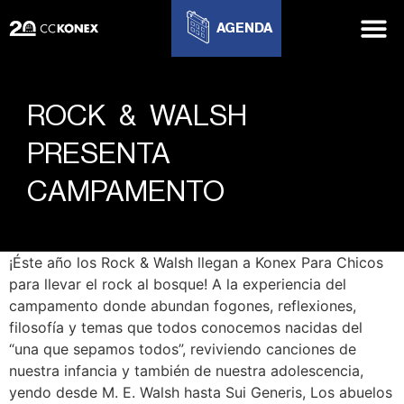
AGENDA
ROCK & WALSH
PRESENTA
CAMPAMENTO
¡Éste año los Rock & Walsh llegan a Konex Para Chicos
para llevar el rock al bosque! A la experiencia del
campamento donde abundan fogones, reflexiones,
filosofía y temas que todos conocemos nacidas del
“una que sepamos todos”, reviviendo canciones de
nuestra infancia y también de nuestra adolescencia,
yendo desde M. E. Walsh hasta Sui Generis, Los abuelos