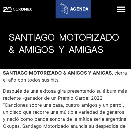
AGENDA
SANTIAGO MOTORIZADO
& AMIGOS Y AMIGAS
SANTIAGO MOTORIZADO & AMIGOS Y AMIGAS
, cierra
el año con todos sus hits.
Después de una exitosa gira presentando su álbum más
reciente -ganador de un Premio Gardel 2022-
“Canciones sobre una casa, cuatro amigos y un perro”,
un disco que recorre una múltiple variedad de géneros
y nació como banda sonora de la mítica serie argentina
Okupas, Santiago Motorizado anuncia su despedida de