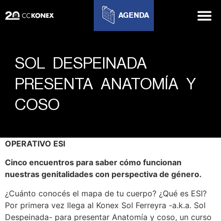
AGENDA
SOL DESPEINADA
PRESENTA ANATOMÍA Y
COSO
OPERATIVO ESI
Cinco encuentros para saber cómo funcionan
nuestras genitalidades con perspectiva de género.
¿Cuánto conocés el mapa de tu cuerpo? ¿Qué es ESI?
Por primera vez llega al Konex Sol Ferreyra -a.k.a. Sol
Despeinada- para presentar Anatomía y coso, un curso