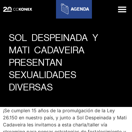
AGENDA
SOL DESPEINADA Y
MATI CADAVEIRA
PRESENTAN
SEXUALIDADES
DIVERSAS
¡Se cumplen 15 años de la promulgación de la Ley
26.150 en nuestro país, y junto a Sol Despeinada y Mati
Cadaveira les invitamos a esta charla/taller vía
streaming para pensar estrategias de fortalecimiento y