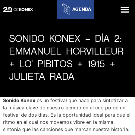
AGENDA
SONIDO KONEX – DÍA 2:
EMMANUEL HORVILLEUR
+ LO’ PIBITOS + 1915 +
JULIETA RADA
Sonido Konex
es un festival que nace para sintetizar a
la música clave de nuestro tiempo en el cuerpo de un
festival de dos días. Es la oportunidad ideal para que el
ritmo en el cual nos movemos vibre en la misma
sintonía que las canciones que marcan nuestra historia.