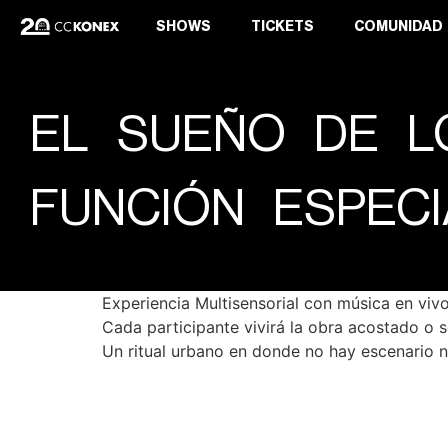
SHOWS
TICKETS
COMUNIDAD
EL SUEÑO DE L
FUNCIÓN ESPECI
Experiencia Multisensorial con música en viv
Cada participante vivirá la obra acostado o 
Un ritual urbano en donde no hay escenario n