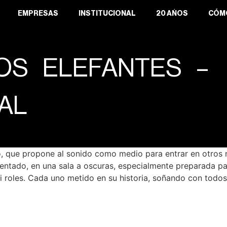
EMPRESAS
INSTITUCIONAL
20 AÑOS
CÓM
OS ELEFANTES –
AL
o, que propone al sonido como medio para entrar en otros 
sentado, en una sala a oscuras, especialmente preparada par
i roles. Cada uno metido en su historia, soñando con todo