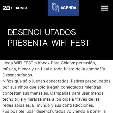
AGENDA
DESENCHUFADOS
PRESENTA WIFI FEST
Llega WIFI FEST a Konex Para Chicos: percusión,
música, humor y un final a toda fiesta de la compañía
Desenchufados.
Niños que sólo juegan conectados. Padres preocupados
por sus niños que solo juegan conectados mientras
contestan sus mensajes. Campañas para usar menos
tecnología y mirarse más a los ojos a través de las
redes sociales. El mundo y sus contradicciones.
¿Es posible jugar desenchufados volviendo a poner la