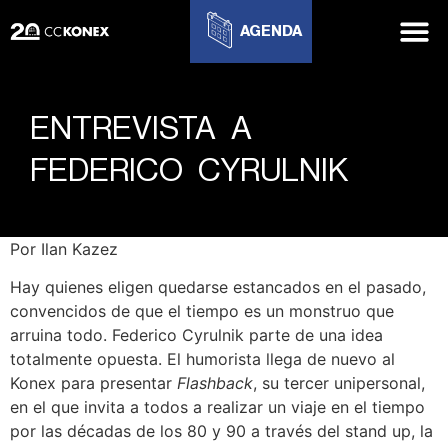
AGENDA
ENTREVISTA A
FEDERICO CYRULNIK
Por Ilan Kazez
Hay quienes eligen quedarse estancados en el pasado,
convencidos de que el tiempo es un monstruo que
arruina todo. Federico Cyrulnik parte de una idea
totalmente opuesta. El humorista llega de nuevo al
Konex para presentar
Flashback
, su tercer unipersonal,
en el que invita a todos a realizar un viaje en el tiempo
por las décadas de los 80 y 90 a través del stand up, la